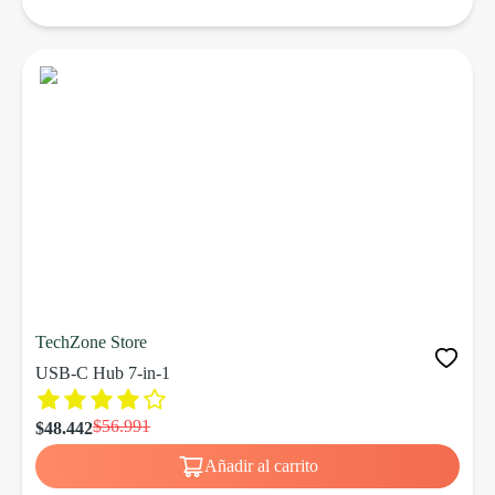
TechZone Store
USB-C Hub 7-in-1
$56.991
$48.442
Añadir al carrito