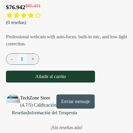
$85.491
$76.942
(
0
reseñas)
Professional webcam with auto-focus, built-in mic, and low-light
correction.
-
1
+
Añadir al carrito
TechZone Store
Enviar mensaje
(
4.7
/5) Calificación
Reseñas
Información del Terapeuta
¡Sin reseñas aún!