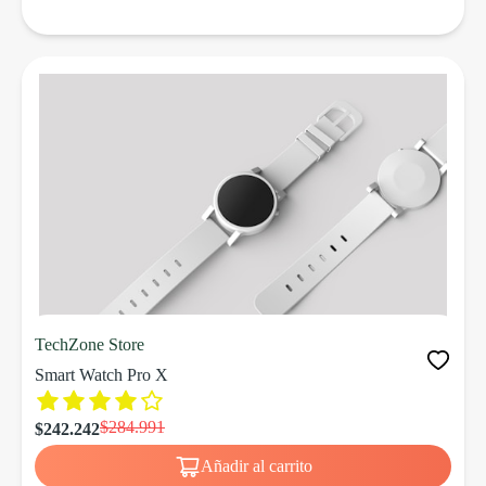
TechZone Store
Smart Watch Pro X
$284.991
$242.242
Añadir al carrito